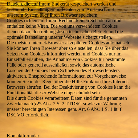
Dateien, die auf Ihrem Endgerät gespeichert werden und
bestimmte Einstellungen und Daten zum Austausch mit
unserem System über Ihren Browser speichern.
Cookies richten auf Ihrem Rechner keinen Schaden an und
enthalten keine Viren. Die von uns verwendeten Cookies
dienen dazu, den reibungslosen technischen Betrieb und die
optimale Darstellung unserer Webseite sicherzustellen.
Die meisten Internet-Browser akzeptieren Cookies automatisch.
Sie können Ihren Browser aber so einstellen, dass Sie über das
Setzen von Cookies informiert werden und Cookies nur im
Einzelfall erlauben, die Annahme von Cookies für bestimmte
Fälle oder generell ausschließen sowie das automatische
Löschen der Cookies beim Schließen des Browserfensters
aktivieren. Entsprechende Informationen zur Vorgehensweise
können Sie in der Regel über die Hilfe-Funktion Ihres Internet-
Browsers abrufen. Bei der Deaktivierung von Cookies kann die
Funktionalität dieser Website eingeschränkt sein.
Die durch Cookies verarbeiteten Daten sind für die genannten
Zwecke nach §25 Abs. 2 S. 2 TTDSG sowie zur Wahrung
unserer berechtigten Interessen gem. Art. 6 Abs. 1 S. 1 lit. f
DSGVO erforderlich.
Kontaktformular