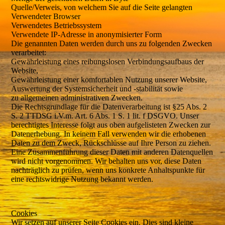
Quelle/Verweis, von welchem Sie auf die Seite gelangten
Verwendeter Browser
Verwendetes Betriebssystem
Verwendete IP-Adresse in anonymisierter Form
Die genannten Daten werden durch uns zu folgenden Zwecken
verarbeitet:
Gewährleistung eines reibungslosen Verbindungsaufbaus der
Website,
Gewährleistung einer komfortablen Nutzung unserer Website,
Auswertung der Systemsicherheit und -stabilität sowie
zu allgemeinen administrativen Zwecken.
Die Rechtsgrundlage für die Datenverarbeitung ist §25 Abs. 2
S. 2 TTDSG i.V.m. Art. 6 Abs. 1 S. 1 lit. f DSGVO. Unser
berechtigtes Interesse folgt aus oben aufgelisteten Zwecken zur
Datenerhebung. In keinem Fall verwenden wir die erhobenen
Daten zu dem Zweck, Rückschlüsse auf Ihre Person zu ziehen.
Eine Zusammenführung dieser Daten mit anderen Datenquellen
wird nicht vorgenommen. Wir behalten uns vor, diese Daten
nachträglich zu prüfen, wenn uns konkrete Anhaltspunkte für
eine rechtswidrige Nutzung bekannt werden.
Cookies
Wir setzen auf unserer Seite Cookies ein. Dies sind kleine