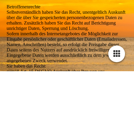
Betroffenenrechte
Selbstverständlich haben Sie das Recht, unentgeltlich Auskunft
über die über Sie gespeicherten personenbezogenen Daten zu
erhalten. Zusätzlich haben Sie das Recht auf Berichtigung
unrichtiger Daten, Sperrung und Löschung.
Sofern innerhalb des Internetangebotes die Möglichkeit zur
Eingabe persönlicher oder geschäftlicher Daten (Emailadressen,
Namen, Anschriften) besteht, so erfolgt die Preisgabe dieser
Daten seitens des Nutzers auf ausdrücklich freiwilliger Basis.
Eingegebene Daten werden ausschließlich zu dem jeweils
angegebenen Zweck verwendet.
Sie haben das Recht:
gemäß Art. 15 DSGVO Auskunft über Ihre von uns
Cookie-Einstellungen
verarbeiteten personenbezogenen Daten zu verlangen.
Diese Webseite verwendet Cookies, um Besuchern ein optimales
Insbesondere können Sie Auskunft über die
Nutzererlebnis zu bieten. Bestimmte Inhalte von Drittanbietern werden
Verarbeitungszwecke, die Kategorie der personenbezogenen
nur angezeigt, wenn die entsprechende Option aktiviert ist. Die
Daten, die Kategorien von Empfängern, gegenüber denen Ihre
Datenverarbeitung kann dann auch in einem Drittland erfolgen.
Daten offengelegt wurden oder werden, die geplante
Weitere Informationen hierzu in der Datenschutzerklärung.
Speicherdauer, das Bestehen eines Rechts auf Berichtigung,
Löschung, Einschränkung der Verarbeitung oder Widerspruch,
Technisch notwendige
das Bestehen eines Beschwerderechts, die Herkunft ihrer
Diese Cookies sind zum Betrieb der Webseite notwendig, z.B. zum
Daten, sofern diese nicht bei uns erhoben wurden, sowie über
Schutz vor Hackerangriffen und zur Gewährleistung eines
das Bestehen einer automatisierten Entscheidungsfindung
konsistenten und der Nachfrage angepassten Erscheinungsbilds der
einschließlich Profiling und ggf. aussagekräftigen
Seite.