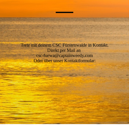
—
Trete mit deinem CSC Fürstenwalde in Kontakt.
Direkt per Mail an
csc-fuewa@captainweedy.com
Oder über unser Kontaktformular: