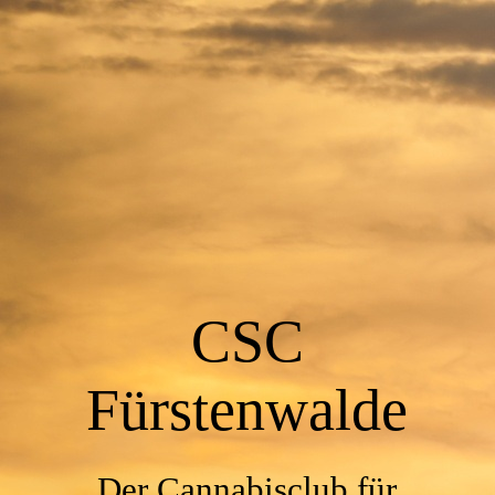
EN
START
KONTAKT
MITGLIEDSANTRAG
CSC
Fürstenwalde
IMPRESSUM
Der Cannabisclub für